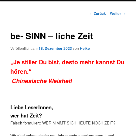
Beitrags-
←
Zurück
Weiter
→
Navigation
be- SINN – liche Zeit
Veröffentlicht am
18. Dezember 2023
von
Heike
„Je stiller Du bist, desto mehr kannst Du
hören.“
Chinesische Weisheit
Liebe LeserInnen,
wer hat Zeit?
Falsch formuliert: WER NIMMT SICH HEUTE NOCH ZEIT?
Wir sind schon wieder am Jahresende angekommen: Jubel,