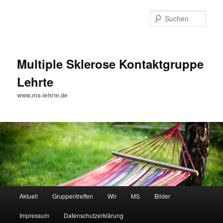
Zum
Inhalt
Such
wechseln
Multiple Sklerose Kontaktgruppe
Lehrte
www.ms-lehrte.de
Hauptmenü
Aktuell
Gruppentreffen
Wir
MS
Bilder
Impressum
Datenschutzerklärung