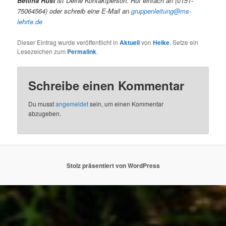
Bettina Rust
ist Deine Kontaktperson.
Ruf einfach an (0151-
75064564) oder schreib eine E-Mail an
gruppenleitung@ms-
lehrte.de
Dieser Eintrag wurde veröffentlicht in
Aktuell
von
Heike
. Setze ein
Lesezeichen zum
Permalink
.
Schreibe einen Kommentar
Du musst
angemeldet
sein, um einen Kommentar
abzugeben.
Stolz präsentiert von WordPress