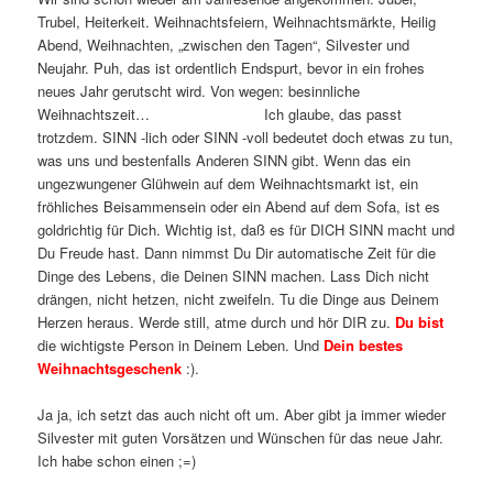
Trubel, Heiterkeit. Weihnachtsfeiern, Weihnachtsmärkte, Heilig
Abend, Weihnachten, „zwischen den Tagen“, Silvester und
Neujahr. Puh, das ist ordentlich Endspurt, bevor in ein frohes
neues Jahr gerutscht wird. Von wegen: besinnliche
Weihnachtszeit… Ich glaube, das passt
trotzdem. SINN -lich oder SINN -voll bedeutet doch etwas zu tun,
was uns und bestenfalls Anderen SINN gibt. Wenn das ein
ungezwungener Glühwein auf dem Weihnachtsmarkt ist, ein
fröhliches Beisammensein oder ein Abend auf dem Sofa, ist es
goldrichtig für Dich. Wichtig ist, daß es für DICH SINN macht und
Du Freude hast. Dann nimmst Du Dir automatische Zeit für die
Dinge des Lebens, die Deinen SINN machen. Lass Dich nicht
drängen, nicht hetzen, nicht zweifeln. Tu die Dinge aus Deinem
Herzen heraus. Werde still, atme durch und hör DIR zu.
Du bist
die wichtigste Person in Deinem Leben. Und
Dein bestes
Weihnachtsgeschenk
:).
Ja ja, ich setzt das auch nicht oft um. Aber gibt ja immer wieder
Silvester mit guten Vorsätzen und Wünschen für das neue Jahr.
Ich habe schon einen ;=)